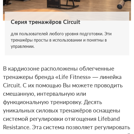
Серия тренажёров Circuit
Серия тренажёров Circuit
для пользователей любого уровня подготовки. Эти
дают возможность проводить упражнения на ключевые
тренажёры просты в использовании и понятны в
группы мышц всего тела.
управлении.
В кардиозоне расположены облегченные
тренажеры бренда «Life Fitness» — линейка
Circuit. С их помощью Вы можете проводить
смешанную, интервальную или
функциональную тренировку. Десять
уникальных силовых тренажёров оснащены
системой регулировки отягощения Lifeband
Resistance. Эта система позволяет регулировать